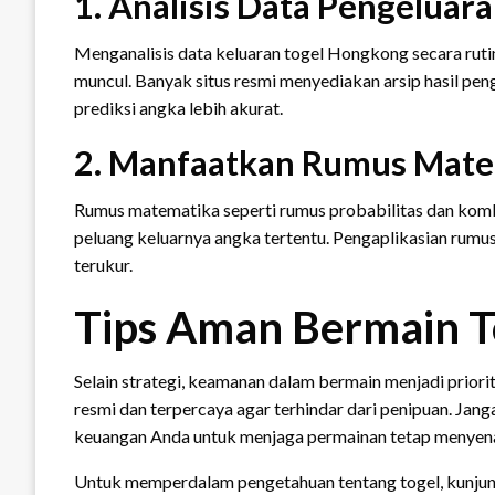
1. Analisis Data Pengeluar
Menganalisis data keluaran togel Hongkong secara rut
muncul. Banyak situs resmi menyediakan arsip hasil pen
prediksi angka lebih akurat.
2. Manfaatkan Rumus Mate
Rumus matematika seperti rumus probabilitas dan ko
peluang keluarnya angka tertentu. Pengaplikasian rumus
terukur.
Tips Aman Bermain 
Selain strategi, keamanan dalam bermain menjadi prior
resmi dan terpercaya agar terhindar dari penipuan. J
keuangan Anda untuk menjaga permainan tetap menyen
Untuk memperdalam pengetahuan tentang togel, kunju