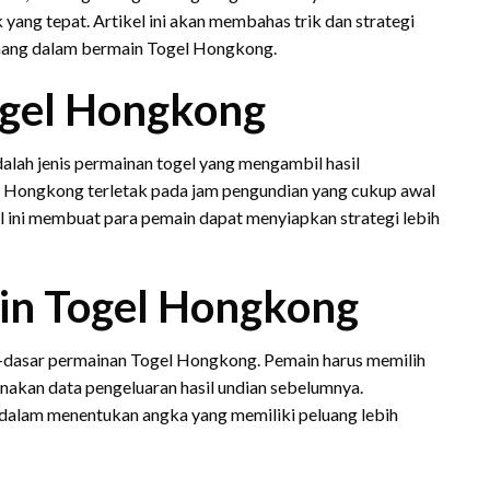
 yang tepat. Artikel ini akan membahas trik dan strategi
ang dalam bermain Togel Hongkong.
ogel Hongkong
lah jenis permainan togel yang mengambil hasil
l Hongkong terletak pada jam pengundian yang cukup awal
l ini membuat para pemain dapat menyiapkan strategi lebih
ain Togel Hongkong
-dasar permainan Togel Hongkong. Pemain harus memilih
nakan data pengeluaran hasil undian sebelumnya.
dalam menentukan angka yang memiliki peluang lebih