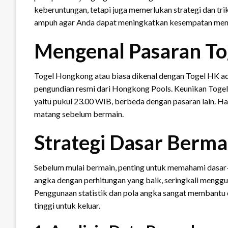
keberuntungan, tetapi juga memerlukan strategi dan trik
ampuh agar Anda dapat meningkatkan kesempatan men
Mengenal Pasaran T
Togel Hongkong atau biasa dikenal dengan Togel HK ada
pengundian resmi dari Hongkong Pools. Keunikan Toge
yaitu pukul 23.00 WIB, berbeda dengan pasaran lain. Ha
matang sebelum bermain.
Strategi Dasar Berm
Sebelum mulai bermain, penting untuk memahami dasar
angka dengan perhitungan yang baik, seringkali menggu
Penggunaan statistik dan pola angka sangat membantu 
tinggi untuk keluar.