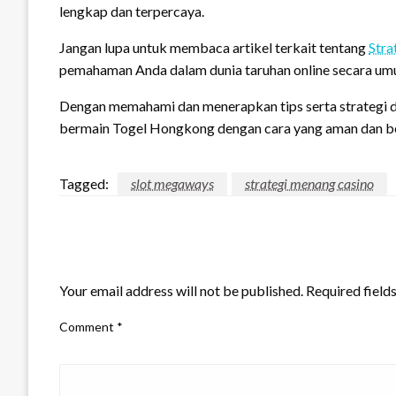
lengkap dan terpercaya.
Jangan lupa untuk membaca artikel terkait tentang
Stra
pemahaman Anda dalam dunia taruhan online secara um
Dengan memahami dan menerapkan tips serta strategi 
bermain Togel Hongkong dengan cara yang aman dan b
Tagged:
slot megaways
strategi menang casino
LEAVE A RESPONSE
Your email address will not be published.
Required field
Comment
*