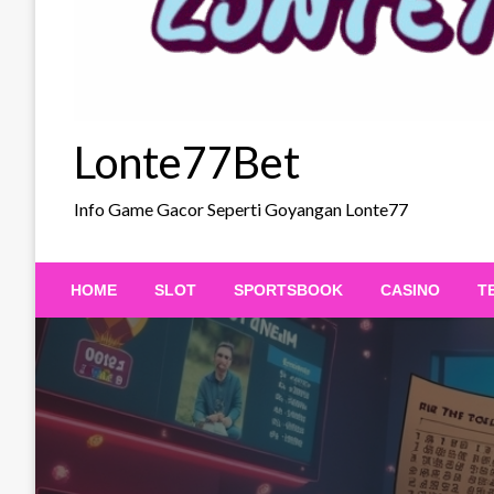
Lonte77Bet
Info Game Gacor Seperti Goyangan Lonte77
HOME
SLOT
SPORTSBOOK
CASINO
T