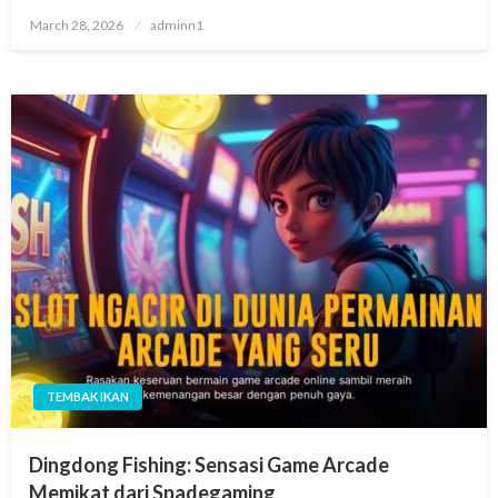
Posted
March 28, 2026
adminn1
on
TEMBAK IKAN
Dingdong Fishing: Sensasi Game Arcade
Memikat dari Spadegaming