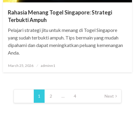
Rahasia Menang Togel Singapore: Strategi
Terbukti Ampuh
Pelajari strategi jitu untuk menang di Togel Singapore
yang sudah terbukti ampuh. Tips bermain yang mudah
dipahami dan dapat meningkatkan peluang kemenangan
Anda.
Posted
March 25, 2026
adminn1
on
Posts
pagination
1
2
…
4
Next