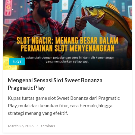
SLOT
Mengenal Sensasi Slot Sweet Bonanza
Pragmatic Play
Kupas tuntas game slot Sweet Bonanza dari Pragmatic
Play, mulai dari keunikan fitur, cara bermain, hingga
strategi menang yang efektif.
Posted
March 26, 2026
adminn1
on