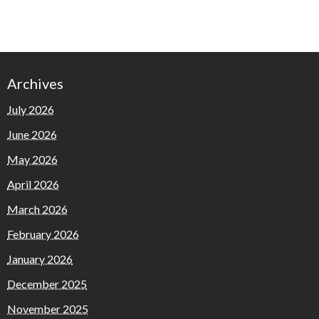
Archives
July 2026
June 2026
May 2026
April 2026
March 2026
February 2026
January 2026
December 2025
November 2025