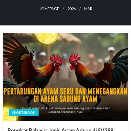
HOMEPAGE
2026
MAR
SPORTSBOOK
Bongkar Rahasia Jenis Ayam Aduan di SV388