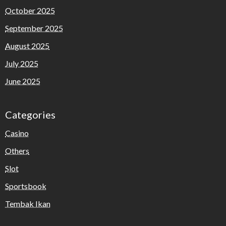
October 2025
September 2025
August 2025
July 2025
June 2025
Categories
Casino
Others
Slot
Sportsbook
Tembak Ikan