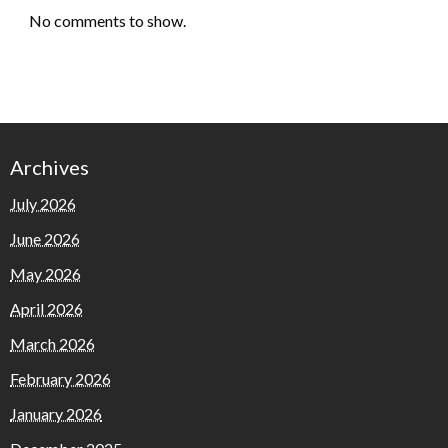
No comments to show.
Archives
July 2026
June 2026
May 2026
April 2026
March 2026
February 2026
January 2026