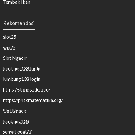
Tembak Ikan
Rekomendasi
slot25
win25
Slot Ngacir
lumbung138 login
lumbung138 login
https://slotngacir.com/
https://p4tkmatematika.org/
Slot Ngacir
lumbung138
sensational77