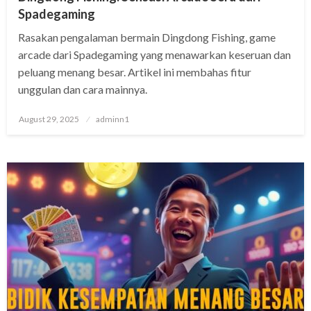
Spadegaming
Rasakan pengalaman bermain Dingdong Fishing, game
arcade dari Spadegaming yang menawarkan keseruan dan
peluang menang besar. Artikel ini membahas fitur
unggulan dan cara mainnya.
Posted
August 29, 2025
adminn1
on