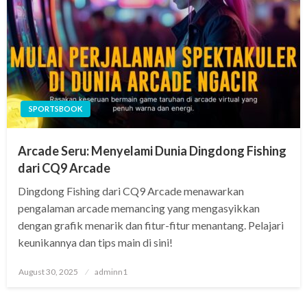
SPORTSBOOK
Arcade Seru: Menyelami Dunia Dingdong Fishing
dari CQ9 Arcade
Dingdong Fishing dari CQ9 Arcade menawarkan
pengalaman arcade memancing yang mengasyikkan
dengan grafik menarik dan fitur-fitur menantang. Pelajari
keunikannya dan tips main di sini!
Posted
August 30, 2025
adminn1
on