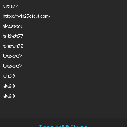
Citra77
https://win25ofc.it.com/
slot gacor
hokiwin77
maxwin77
boswin77
boswin77
oke25
slot25
slot25
Theme by Silk Themes