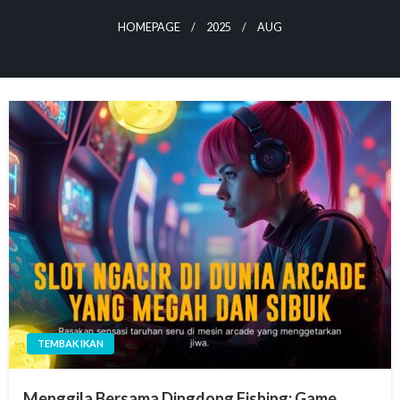
HOMEPAGE
2025
AUG
TEMBAK IKAN
Menggila Bersama Dingdong Fishing: Game