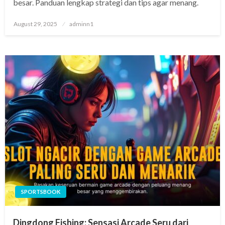
besar. Panduan lengkap strategi dan tips agar menang.
Posted
August 29, 2025
adminn1
on
SPORTSBOOK
Dingdong Fishing: Sensasi Arcade Seru dari