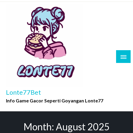
Skip
to
content
Lonte77Bet
Info Game Gacor Seperti Goyangan Lonte77
Month:
August 2025