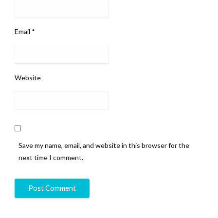
Email
*
Website
Save my name, email, and website in this browser for the
next time I comment.