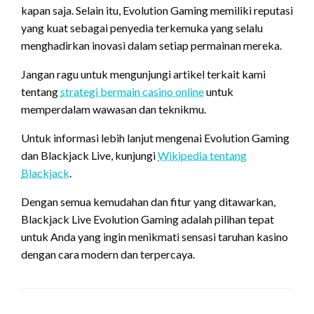
kapan saja. Selain itu, Evolution Gaming memiliki reputasi
yang kuat sebagai penyedia terkemuka yang selalu
menghadirkan inovasi dalam setiap permainan mereka.
Jangan ragu untuk mengunjungi artikel terkait kami
tentang
strategi bermain casino online
untuk
memperdalam wawasan dan teknikmu.
Untuk informasi lebih lanjut mengenai Evolution Gaming
dan Blackjack Live, kunjungi
Wikipedia tentang
Blackjack
.
Dengan semua kemudahan dan fitur yang ditawarkan,
Blackjack Live Evolution Gaming adalah pilihan tepat
untuk Anda yang ingin menikmati sensasi taruhan kasino
dengan cara modern dan terpercaya.