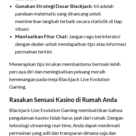
Gunakan Strategi Dasar Blackjack:
Ini adalah
panduan matematis yang dirancang untuk
memberikan langkah terbaik secara statistik di tiap
situasi.
Manfaatkan Fitur Chat:
Jangan ragu berinteraksi
dengan dealer untuk mendapatkan tips atau informasi
permainan terkini.
Menerapkan tips ini akan membantumu bermain lebih
percaya diri dan meningkatkan peluang meraih
kemenangan pada meja Blackjack Live Evolution
Gaming.
Rasakan Sensasi Kasino di Rumah Anda
Blackjack Live Evolution Gaming membuktikan bahwa
pengalaman kasino tidak harus jauh dari rumah. Dengan
teknologi streaming real-time, Anda dapat menikmati
permainan yang adil dan transparan dimana saja dan