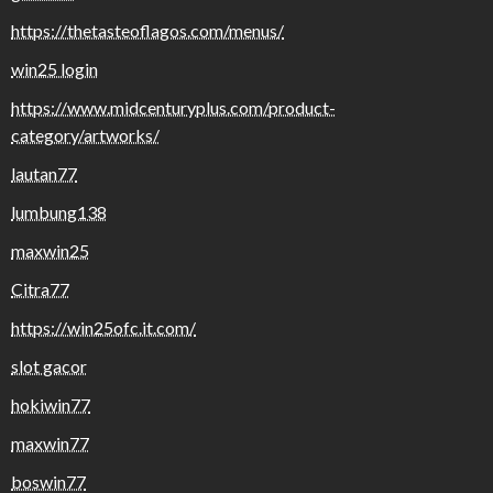
https://thetasteoflagos.com/menus/
win25 login
https://www.midcenturyplus.com/product-
category/artworks/
lautan77
lumbung138
maxwin25
Citra77
https://win25ofc.it.com/
slot gacor
hokiwin77
maxwin77
boswin77