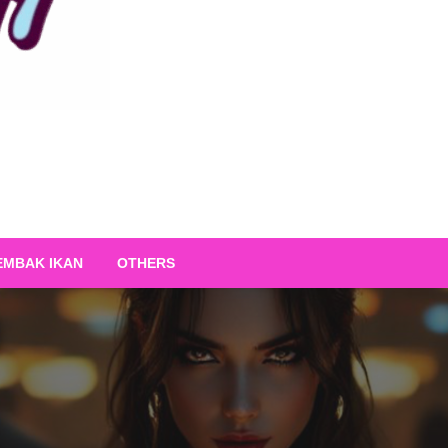
EMBAK IKAN
OTHERS