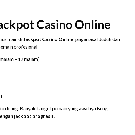
Jackpot Casino Online
rius main di
Jackpot Casino Online
, jangan asal duduk dan
pemain profesional:
8 malam – 12 malam)
l
ktu doang. Banyak banget pemain yang awalnya iseng,
engan jackpot progresif
.