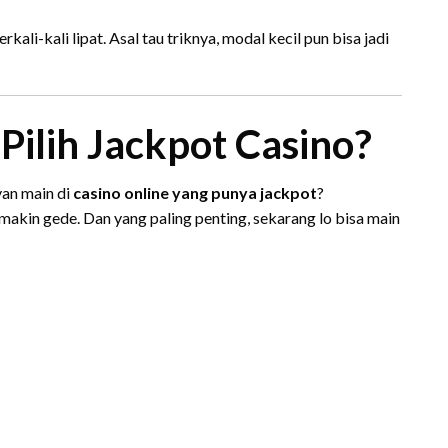
ali-kali lipat. Asal tau triknya, modal kecil pun bisa jadi
ilih Jackpot Casino?
yan main di
casino online yang punya jackpot
?
akin gede. Dan yang paling penting, sekarang lo bisa main