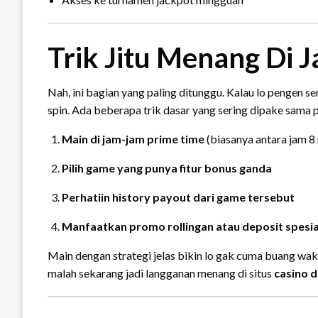
Trik Jitu Menang Di 
Nah, ini bagian yang paling ditunggu. Kalau lo pengen se
spin. Ada beberapa trik dasar yang sering dipake sama 
Main di jam-jam prime time
(biasanya antara jam 
Pilih game yang punya fitur bonus ganda
Perhatiin history payout dari game tersebut
Manfaatkan promo rollingan atau deposit spesia
Main dengan strategi jelas bikin lo gak cuma buang wa
malah sekarang jadi langganan menang di situs
casino d