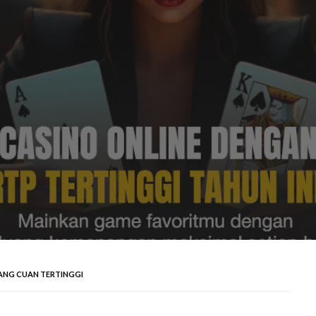
ANG CUAN TERTINGGI