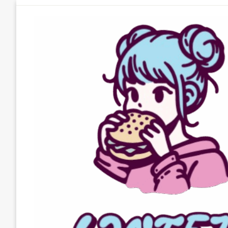
Skip
to
content