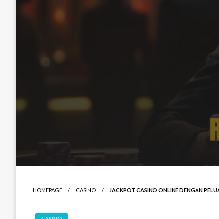
HOMEPAGE
CASINO
JACKPOT CASINO ONLINE DENGAN PELU
CASINO