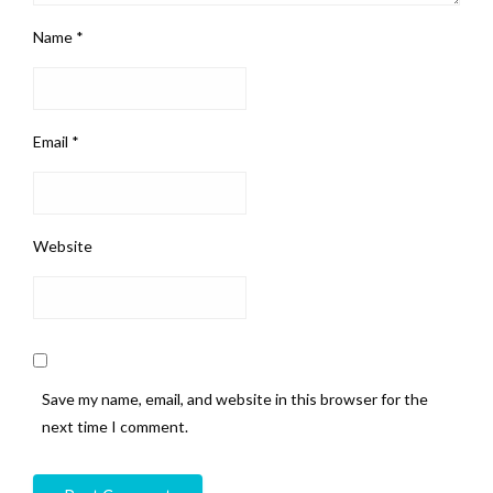
Name
*
Email
*
Website
Save my name, email, and website in this browser for the
next time I comment.