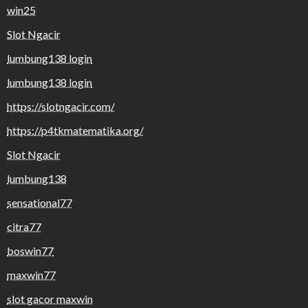
win25
Slot Ngacir
lumbung138 login
lumbung138 login
https://slotngacir.com/
https://p4tkmatematika.org/
Slot Ngacir
lumbung138
sensational77
citra77
boswin77
maxwin77
slot gacor maxwin