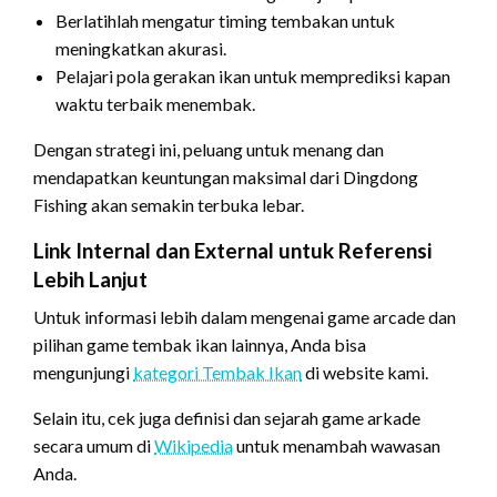
Berlatihlah mengatur timing tembakan untuk
meningkatkan akurasi.
Pelajari pola gerakan ikan untuk memprediksi kapan
waktu terbaik menembak.
Dengan strategi ini, peluang untuk menang dan
mendapatkan keuntungan maksimal dari Dingdong
Fishing akan semakin terbuka lebar.
Link Internal dan External untuk Referensi
Lebih Lanjut
Untuk informasi lebih dalam mengenai game arcade dan
pilihan game tembak ikan lainnya, Anda bisa
mengunjungi
kategori Tembak Ikan
di website kami.
Selain itu, cek juga definisi dan sejarah game arkade
secara umum di
Wikipedia
untuk menambah wawasan
Anda.