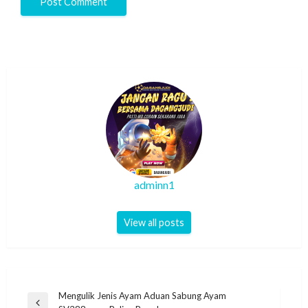
adminn1
View all posts
Post
Mengulik Jenis Ayam Aduan Sabung Ayam