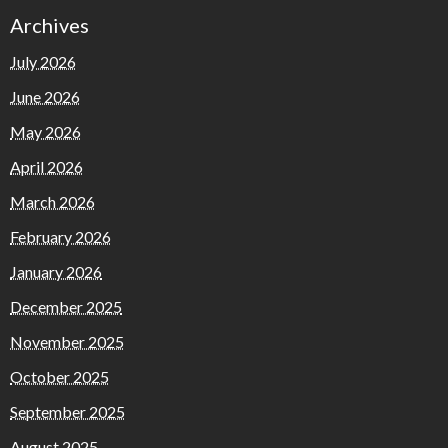
Archives
July 2026
June 2026
May 2026
April 2026
March 2026
February 2026
January 2026
December 2025
November 2025
October 2025
September 2025
August 2025