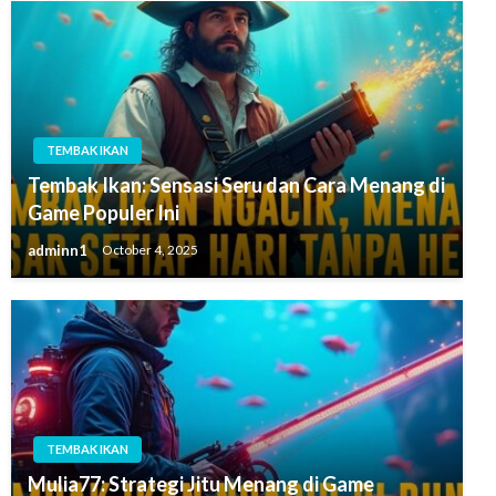
TEMBAK IKAN
Tembak Ikan: Sensasi Seru dan Cara Menang di
Game Populer Ini
adminn1
October 4, 2025
TEMBAK IKAN
Mulia77: Strategi Jitu Menang di Game