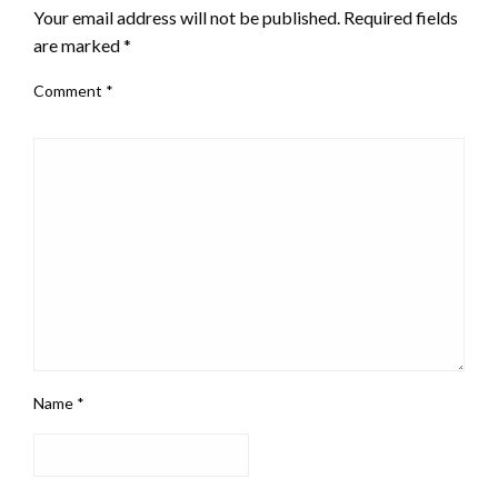
Your email address will not be published.
Required fields
are marked
*
Comment
*
Name
*