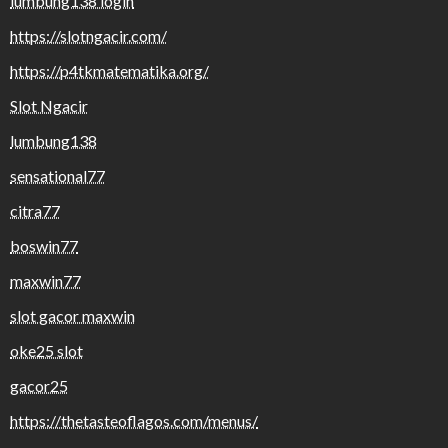
lumbung138 login
https://slotngacir.com/
https://p4tkmatematika.org/
Slot Ngacir
lumbung138
sensational77
citra77
boswin77
maxwin77
slot gacor maxwin
oke25 slot
gacor25
https://thetasteoflagos.com/menus/