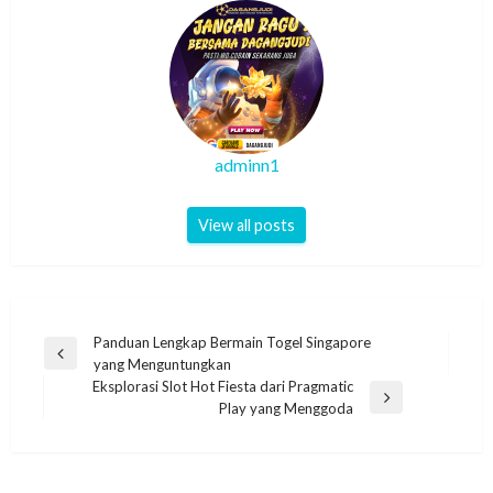
adminn1
View all posts
Post
Panduan Lengkap Bermain Togel Singapore
Previous
yang Menguntungkan
navigation
Post
Eksplorasi Slot Hot Fiesta dari Pragmatic
Next
Play yang Menggoda
Post