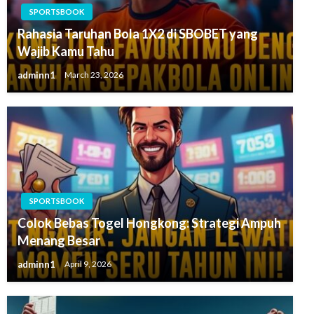
SPORTSBOOK
Rahasia Taruhan Bola 1X2 di SBOBET yang
Wajib Kamu Tahu
adminn1
March 23, 2026
SPORTSBOOK
Colok Bebas Togel Hongkong: Strategi Ampuh
Menang Besar
adminn1
April 9, 2026