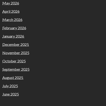
May 2026
April 2026
March 2026
February 2026
January 2026
December 2025
November 2025
October 2025
September 2025
August 2025
July 2025
June 2025