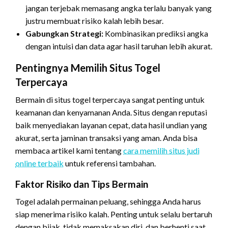
jangan terjebak memasang angka terlalu banyak yang
justru membuat risiko kalah lebih besar.
Gabungkan Strategi:
Kombinasikan prediksi angka
dengan intuisi dan data agar hasil taruhan lebih akurat.
Pentingnya Memilih Situs Togel
Terpercaya
Bermain di situs togel terpercaya sangat penting untuk
keamanan dan kenyamanan Anda. Situs dengan reputasi
baik menyediakan layanan cepat, data hasil undian yang
akurat, serta jaminan transaksi yang aman. Anda bisa
membaca artikel kami tentang
cara memilih situs judi
online terbaik
untuk referensi tambahan.
Faktor Risiko dan Tips Bermain
Togel adalah permainan peluang, sehingga Anda harus
siap menerima risiko kalah. Penting untuk selalu bertaruh
dengan bijak, tidak memaksakan diri, dan berhenti saat