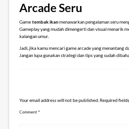
Arcade Seru
Game
tembak ikan
menawarkan pengalaman seru menguj
Gameplay yang mudah dimengerti dan visual menarik me
kalangan umur.
Jadi, jika kamu mencari game arcade yang menantang 
Jangan lupa gunakan strategi dan tips yang sudah dibah
LEAVE A RESPONSE
Your email address will not be published.
Required field
Comment
*