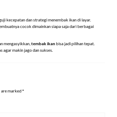
i kecepatan dan strategi menembak ikan di layar.
mbuatnya cocok dimainkan siapa saja dari berbagai
dan mengasyikkan,
tembak ikan
bisa jadi pilihan tepat.
as agar makin jago dan sukses.
s are marked
*