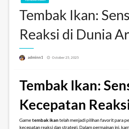
Tembak Ikan: Sen
Reaksi di Dunia A
Posted
adminn1
October 25, 2025
on
Tembak Ikan: Sen
Kecepatan Reaksi
Game
tembak ikan
telah menjadi pilihan favorit para 
kecepatan reaksi dan strategi. Dalam permainan ini, k