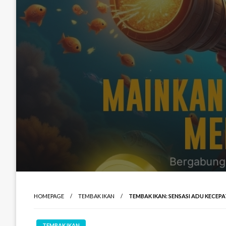
HOMEPAGE
TEMBAK IKAN
TEMBAK IKAN: SENSASI ADU KECEPA
TEMBAK IKAN