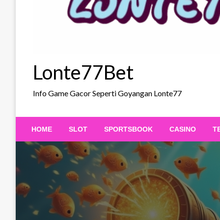
Lonte77Bet
Info Game Gacor Seperti Goyangan Lonte77
HOME
SLOT
SPORTSBOOK
CASINO
T