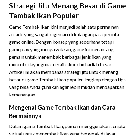
Strategi Jitu Menang Besar di Game
Tembak Ikan Populer
Game Tembak Ikan kini menjadi salah satu permainan
arcade yang sangat digemari di kalangan para pecinta
game online. Dengan konsep yang sederhana tetapi
gameplay yang mengasyikkan, game ini menantang
pemain untuk menembak berbagai jenis ikan yang
muncul di layar guna meraih skor dan hadiah besar.
Artikel ini akan membahas strategi jitu untuk menang
besar di game Tembak Ikan populer, lengkap dengan tips
yang bisa Anda gunakan agar lebih mudah mendapatkan
kemenangan.
Mengenal Game Tembak Ikan dan Cara
Bermainnya
Dalam game Tembak Ikan, pemain menggunakan senjata
virtual untuk menembak ikan yang bergerak di layar