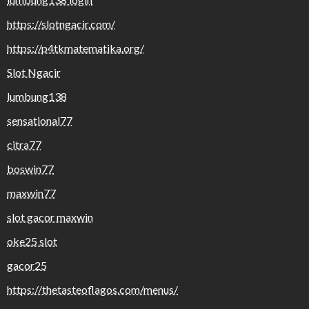
https://slotngacir.com/
https://p4tkmatematika.org/
Slot Ngacir
lumbung138
sensational77
citra77
boswin77
maxwin77
slot gacor maxwin
oke25 slot
gacor25
https://thetasteoflagos.com/menus/