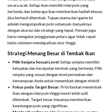
secara acak. Setiap ikan memiliki nilai poin yang
berbeda, dan beberapa ikan memberikan hadiah khusus
jika berhasil ditembak. Tujuan utama dari game ini
adalah mengumpulkan poin sebanyak-banyaknya
dengan akurasi dan strategi yang tepat. Pemain juga
harus mengatur penggunaan peluru agar tidak cepat
habis sebelum mendapatkan skor tinggi.
Strategi Menang Besar di Tembak Ikan
Pilih Senjata Sesuai Level:
Setiap senjata memiliki
kekuatan dan kecepatan tembak yang berbeda. Pilih
senjata yang sesuai dengan level permainan dan
kemampuan Anda untuk menembak dengan efektif.
Fokus pada Target Besar:
Prioritaskan menembak
ikan dengan nilai poin tinggi meski lebih sulit
ditembak. Target besar biasanya memberikan
keuntungan poin yang signifikan.
Manfaatkan Power-Up:
Gunakan power-up atau