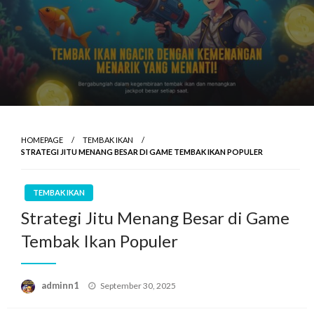
HOMEPAGE
TEMBAK IKAN
STRATEGI JITU MENANG BESAR DI GAME TEMBAK IKAN POPULER
TEMBAK IKAN
Strategi Jitu Menang Besar di Game
Tembak Ikan Populer
Posted
adminn1
September 30, 2025
on