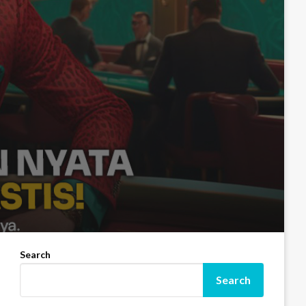
Search
Search