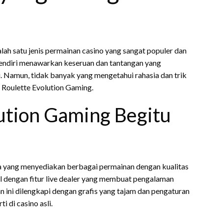
ah satu jenis permainan casino yang sangat populer dan
 sendiri menawarkan keseruan dan tantangan yang
 Namun, tidak banyak yang mengetahui rahasia dan trik
Roulette Evolution Gaming.
ution Gaming Begitu
ka yang menyediakan berbagai permainan dengan kualitas
nal dengan fitur live dealer yang membuat pengalaman
n ini dilengkapi dengan grafis yang tajam dan pengaturan
 di casino asli.