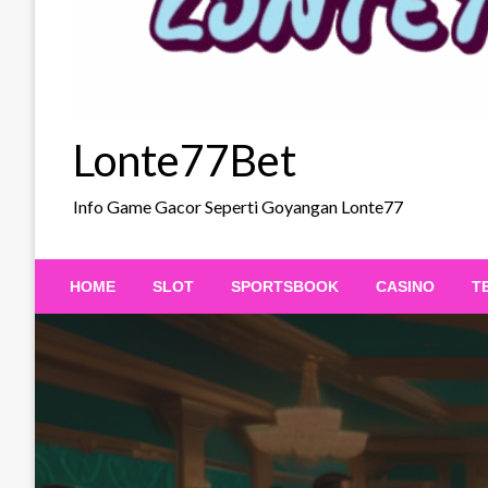
Lonte77Bet
Info Game Gacor Seperti Goyangan Lonte77
HOME
SLOT
SPORTSBOOK
CASINO
T