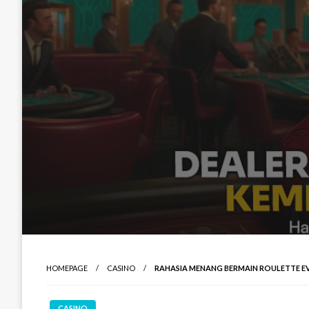
HOMEPAGE
CASINO
RAHASIA MENANG BERMAIN ROULETTE E
CASINO