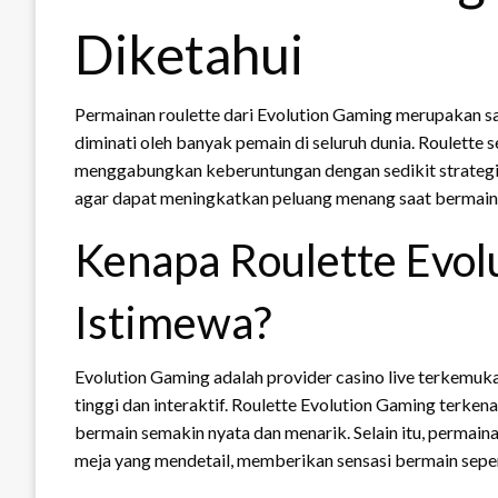
Diketahui
Permainan roulette dari Evolution Gaming merupakan sal
diminati oleh banyak pemain di seluruh dunia. Roulette
menggabungkan keberuntungan dengan sedikit strategi.
agar dapat meningkatkan peluang menang saat bermain 
Kenapa Roulette Evol
Istimewa?
Evolution Gaming adalah provider casino live terkemu
tinggi dan interaktif. Roulette Evolution Gaming terke
bermain semakin nyata dan menarik. Selain itu, permaina
meja yang mendetail, memberikan sensasi bermain seperti