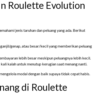
n Roulette Evolution
mahami jenis taruhan dan peluang yang ada. Berikut
 ganjil/genap, atau besar/kecil yang memberikan peluang
mbayaran lebih besar meskipun peluangnya lebih kecil.
kali kalah untuk menutup kerugian saat menang nanti.
k mengelola modal dengan baik supaya tidak cepat habis.
nang di Roulette