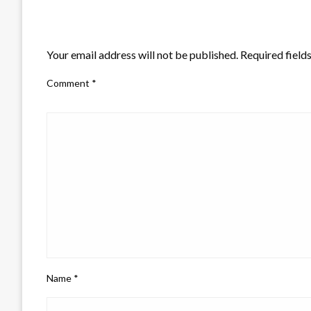
LEAVE A RESPONSE
Your email address will not be published.
Required field
Comment
*
Name
*