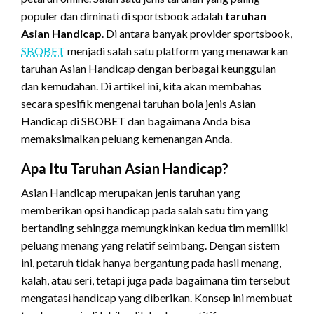
populer dan diminati di sportsbook adalah
taruhan
Asian Handicap
. Di antara banyak provider sportsbook,
SBOBET
menjadi salah satu platform yang menawarkan
taruhan Asian Handicap dengan berbagai keunggulan
dan kemudahan. Di artikel ini, kita akan membahas
secara spesifik mengenai taruhan bola jenis Asian
Handicap di SBOBET dan bagaimana Anda bisa
memaksimalkan peluang kemenangan Anda.
Apa Itu Taruhan Asian Handicap?
Asian Handicap merupakan jenis taruhan yang
memberikan opsi handicap pada salah satu tim yang
bertanding sehingga memungkinkan kedua tim memiliki
peluang menang yang relatif seimbang. Dengan sistem
ini, petaruh tidak hanya bergantung pada hasil menang,
kalah, atau seri, tetapi juga pada bagaimana tim tersebut
mengatasi handicap yang diberikan. Konsep ini membuat