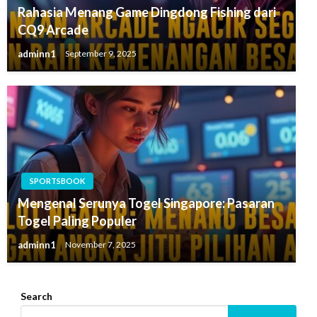
Rahasia Menang Game Dingdong Fishing dari
CQ9 Arcade
adminn1
September 9, 2025
SPORTSBOOK
Mengenal Serunya Togel Singapore: Pasaran
Togel Paling Populer
adminn1
November 7, 2025
Search