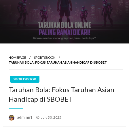
HOMEPAGE
SPORTSBOOK
TARUHAN BOLA: FOKUS TARUHAN ASIAN HANDICAP DI SBOBET
SPORTSBOOK
Taruhan Bola: Fokus Taruhan Asian
Handicap di SBOBET
Posted
adminn1
July 30, 2025
on