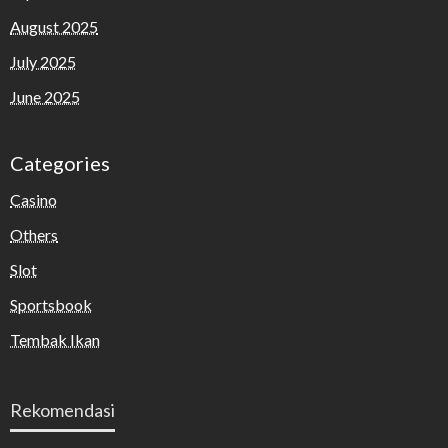
August 2025
July 2025
June 2025
Categories
Casino
Others
Slot
Sportsbook
Tembak Ikan
Rekomendasi