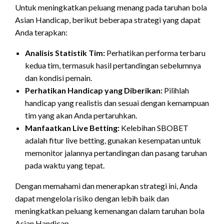
Untuk meningkatkan peluang menang pada taruhan bola
Asian Handicap, berikut beberapa strategi yang dapat
Anda terapkan:
Analisis Statistik Tim:
Perhatikan performa terbaru
kedua tim, termasuk hasil pertandingan sebelumnya
dan kondisi pemain.
Perhatikan Handicap yang Diberikan:
Pilihlah
handicap yang realistis dan sesuai dengan kemampuan
tim yang akan Anda pertaruhkan.
Manfaatkan Live Betting:
Kelebihan SBOBET
adalah fitur live betting, gunakan kesempatan untuk
memonitor jalannya pertandingan dan pasang taruhan
pada waktu yang tepat.
Dengan memahami dan menerapkan strategi ini, Anda
dapat mengelola risiko dengan lebih baik dan
meningkatkan peluang kemenangan dalam taruhan bola
Asian Handicap.