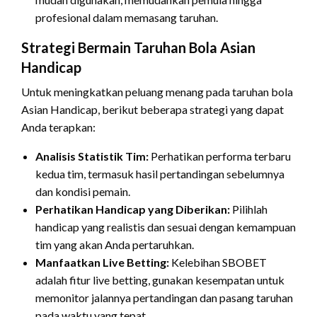
profesional dalam memasang taruhan.
Strategi Bermain Taruhan Bola Asian
Handicap
Untuk meningkatkan peluang menang pada taruhan bola
Asian Handicap, berikut beberapa strategi yang dapat
Anda terapkan:
Analisis Statistik Tim:
Perhatikan performa terbaru
kedua tim, termasuk hasil pertandingan sebelumnya
dan kondisi pemain.
Perhatikan Handicap yang Diberikan:
Pilihlah
handicap yang realistis dan sesuai dengan kemampuan
tim yang akan Anda pertaruhkan.
Manfaatkan Live Betting:
Kelebihan SBOBET
adalah fitur live betting, gunakan kesempatan untuk
memonitor jalannya pertandingan dan pasang taruhan
pada waktu yang tepat.