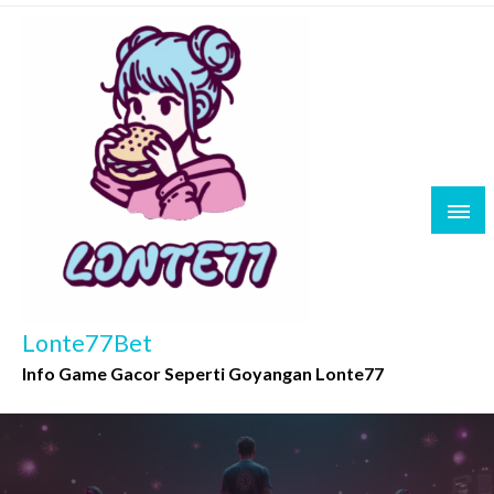
Skip
to
content
Lonte77Bet
Info Game Gacor Seperti Goyangan Lonte77