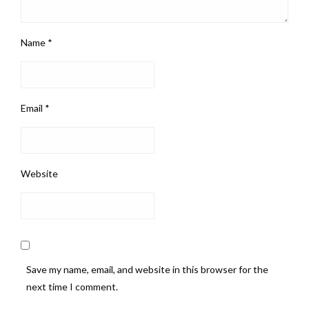
Name
*
Email
*
Website
Save my name, email, and website in this browser for the
next time I comment.