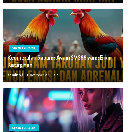
SPORTSBOOK
Keunggulan Sabung Ayam SV388 yang Bikin
Ketagihan
adminn1
November 29, 2025
SPORTSBOOK