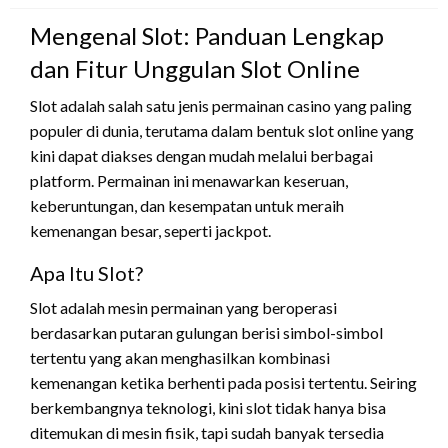
Mengenal Slot: Panduan Lengkap
dan Fitur Unggulan Slot Online
Slot adalah salah satu jenis permainan casino yang paling
populer di dunia, terutama dalam bentuk slot online yang
kini dapat diakses dengan mudah melalui berbagai
platform. Permainan ini menawarkan keseruan,
keberuntungan, dan kesempatan untuk meraih
kemenangan besar, seperti jackpot.
Apa Itu Slot?
Slot adalah mesin permainan yang beroperasi
berdasarkan putaran gulungan berisi simbol-simbol
tertentu yang akan menghasilkan kombinasi
kemenangan ketika berhenti pada posisi tertentu. Seiring
berkembangnya teknologi, kini slot tidak hanya bisa
ditemukan di mesin fisik, tapi sudah banyak tersedia