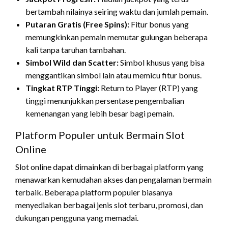
bertambah nilainya seiring waktu dan jumlah pemain.
Putaran Gratis (Free Spins):
Fitur bonus yang
memungkinkan pemain memutar gulungan beberapa
kali tanpa taruhan tambahan.
Simbol Wild dan Scatter:
Simbol khusus yang bisa
menggantikan simbol lain atau memicu fitur bonus.
Tingkat RTP Tinggi:
Return to Player (RTP) yang
tinggi menunjukkan persentase pengembalian
kemenangan yang lebih besar bagi pemain.
Platform Populer untuk Bermain Slot
Online
Slot online dapat dimainkan di berbagai platform yang
menawarkan kemudahan akses dan pengalaman bermain
terbaik. Beberapa platform populer biasanya
menyediakan berbagai jenis slot terbaru, promosi, dan
dukungan pengguna yang memadai.