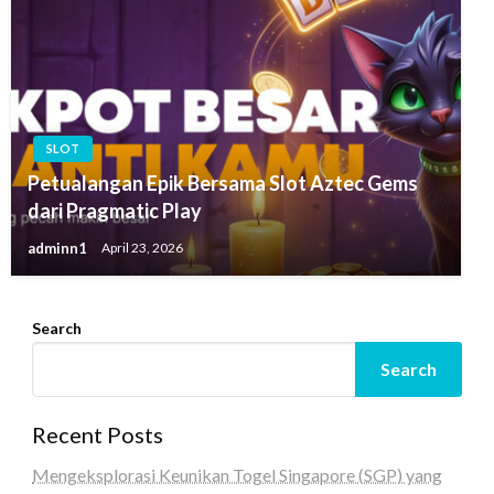
SLOT
Petualangan Epik Bersama Slot Aztec Gems
dari Pragmatic Play
adminn1
April 23, 2026
Search
Search
Recent Posts
Mengeksplorasi Keunikan Togel Singapore (SGP) yang