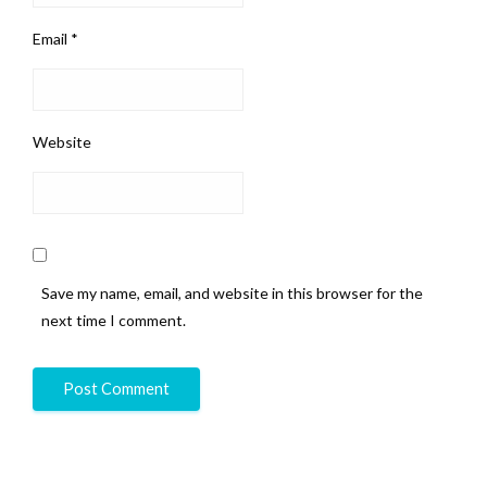
Email
*
Website
Save my name, email, and website in this browser for the
next time I comment.