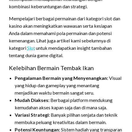
kombinasi keberuntungan dan strategi.
Mempelajari berbagai permainan dari kategori slot dan
kasino akan meningkatkan wawasan serta kesiapan
Anda dalam memahami pola permainan dan potensi
kemenangan. Lihat juga artikel kami sebelumnya di
kategori
Slot
untuk mendapatkan insight tambahan
tentang dunia game digital.
Kelebihan Bermain Tembak Ikan
Pengalaman Bermain yang Menyenangkan:
Visual
yang hidup dan gameplay yang menantang
menjadikan waktu bermain sangat seru.
Mudah Diakses:
Berbagai platform mendukung
kemudahan akses kapan saja dan di mana saja.
Variasi Strategi:
Banyak pilihan senjata dan teknik
membuka peluang kreativitas dalam bermain.
Potensi Keuntungan:
Sistem hadiah yang transparan