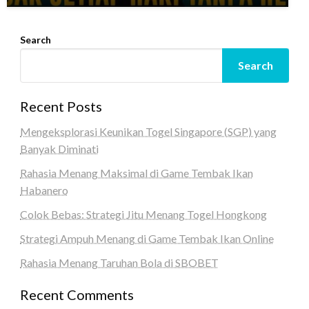
Search
Search
Recent Posts
Mengeksplorasi Keunikan Togel Singapore (SGP) yang
Banyak Diminati
Rahasia Menang Maksimal di Game Tembak Ikan
Habanero
Colok Bebas: Strategi Jitu Menang Togel Hongkong
Strategi Ampuh Menang di Game Tembak Ikan Online
Rahasia Menang Taruhan Bola di SBOBET
Recent Comments