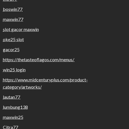
boswin77
maxwin77
slot gacor maxwin
oke25 slot
gacor25
https://thetasteoflagos.com/menus/
win25 login
https://www.midcenturyplus.com/product-
category/artworks/
lautan77
lumbung138
maxwin25
Citra77