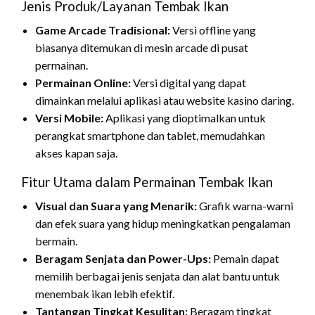
Jenis Produk/Layanan Tembak Ikan
Game Arcade Tradisional:
Versi offline yang
biasanya ditemukan di mesin arcade di pusat
permainan.
Permainan Online:
Versi digital yang dapat
dimainkan melalui aplikasi atau website kasino daring.
Versi Mobile:
Aplikasi yang dioptimalkan untuk
perangkat smartphone dan tablet, memudahkan
akses kapan saja.
Fitur Utama dalam Permainan Tembak Ikan
Visual dan Suara yang Menarik:
Grafik warna-warni
dan efek suara yang hidup meningkatkan pengalaman
bermain.
Beragam Senjata dan Power-Ups:
Pemain dapat
memilih berbagai jenis senjata dan alat bantu untuk
menembak ikan lebih efektif.
Tantangan Tingkat Kesulitan:
Beragam tingkat